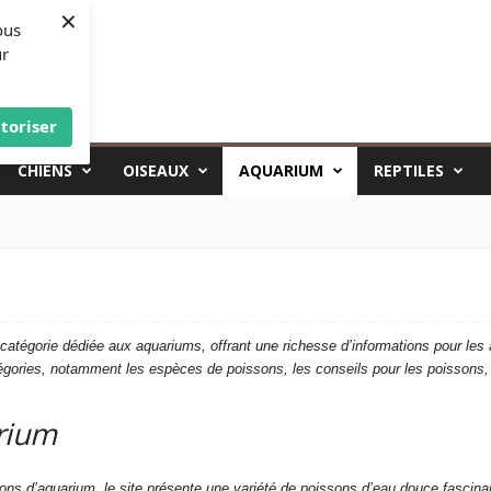
×
ous
ur
toriser
CHIENS
OISEAUX
AQUARIUM
REPTILES
égorie dédiée aux aquariums, offrant une richesse d’informations pour les a
égories, notamment les espèces de poissons, les conseils pour les poissons, 
arium
s d’aquarium, le site présente une variété de poissons d’eau douce fascinants