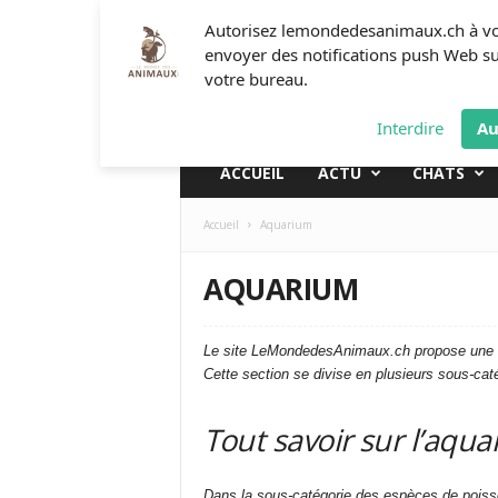
L
Autorisez lemondedesanimaux.ch à v
e
envoyer des notifications push Web s
m
votre bureau.
o
n
Interdire
Au
d
e
ACCUEIL
ACTU
CHATS
d
e
Accueil
Aquarium
s
a
n
AQUARIUM
i
m
a
Le site LeMondedesAnimaux.ch propose une cat
u
Cette section se divise en plusieurs sous-cat
x
Tout savoir sur l’aqu
Dans la sous-catégorie des espèces de poisson