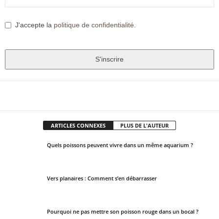
J'accepte la
politique de confidentialité
.
S'inscrire
T
h
Facebook
X
Pinter
Partager
i
s
ARTICLES CONNEXES
PLUS DE L'AUTEUR
f
i
Quels poissons peuvent vivre dans un même aquarium ?
e
l
d
Vers planaires : Comment s’en débarrasser
s
h
o
Pourquoi ne pas mettre son poisson rouge dans un bocal ?