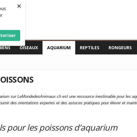
×
ous
ur
toriser
HIENS
OISEAUX
AQUARIUM
REPTILES
RONGEURS
POISSONS
uarium sur LeMondedesAnimaux.ch est une ressource inestimable pour les aqu
urnir des orientations expertes et des astuces pratiques pour élever et main
ls pour les poissons d’aquarium