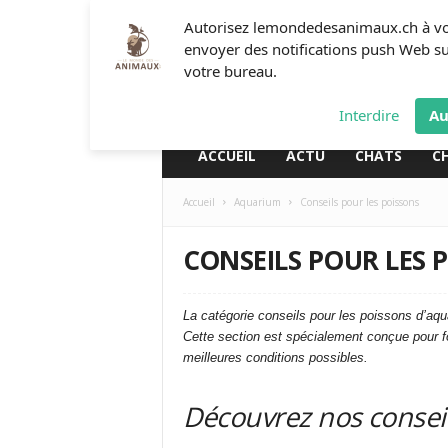
L
Autorisez lemondedesanimaux.ch à v
e
envoyer des notifications push Web s
m
votre bureau.
o
n
Interdire
Au
d
e
ACCUEIL
ACTU
CHATS
C
d
e
Accueil
Aquarium
Conseils pour les poissons
s
a
n
CONSEILS POUR LES 
i
m
a
La catégorie conseils pour les poissons d’aq
u
Cette section est spécialement conçue pour fo
x
meilleures conditions possibles.
Découvrez nos consei