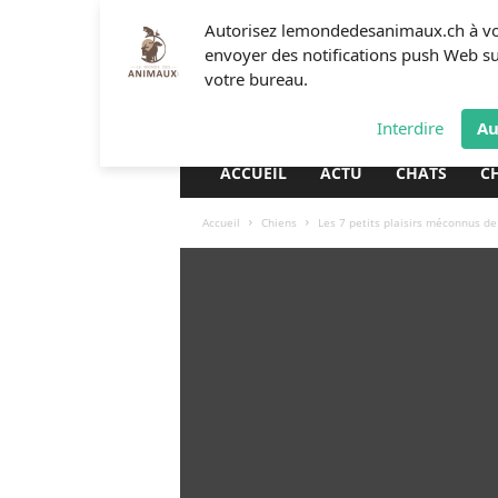
L
Autorisez lemondedesanimaux.ch à v
e
envoyer des notifications push Web s
m
votre bureau.
o
n
Interdire
Au
d
e
ACCUEIL
ACTU
CHATS
C
d
e
Accueil
Chiens
Les 7 petits plaisirs méconnus de
s
a
n
i
m
a
u
x