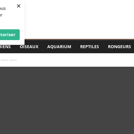
×
ous
ur
toriser
HIENS
OISEAUX
AQUARIUM
REPTILES
RONGEURS
 votre chien