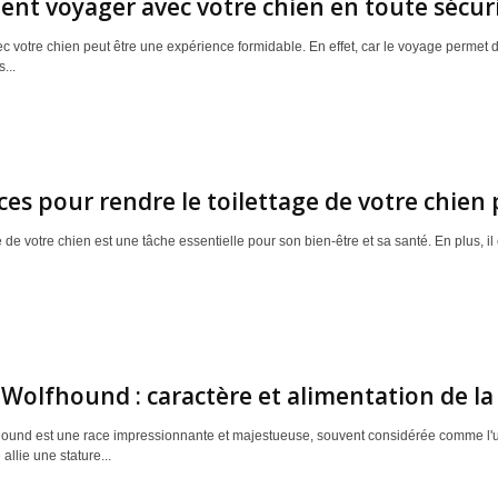
t voyager avec votre chien en toute sécuri
c votre chien peut être une expérience formidable. En effet, car le voyage permet
...
ces pour rendre le toilettage de votre chien 
e de votre chien est une tâche essentielle pour son bien-être et sa santé. En plus, il c
h Wolfhound : caractère et alimentation de la
fhound est une race impressionnante et majestueuse, souvent considérée comme l
allie une stature...