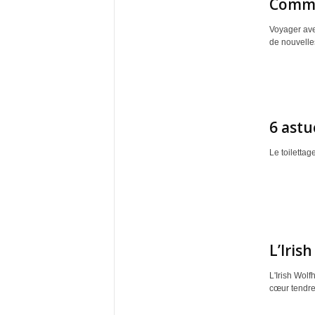
Commen
Voyager ave
de nouvelles
6 astu
Le toilettag
L’Iris
L'Irish Wol
cœur tendre 