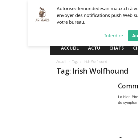
L
Autorisez lemondedesanimaux.ch à v
e
envoyer des notifications push Web s
m
votre bureau.
o
n
Interdire
Au
d
e
ACCUEIL
ACTU
CHATS
C
d
e
Accueil
Tags
Irish Wolfhound
s
Tag: Irish Wolfhound
a
n
i
Commen
m
a
La bien-être
u
de symptôme
x