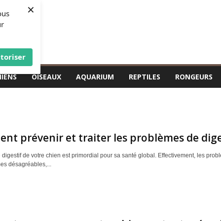
×
ous
ur
toriser
HIENS
OISEAUX
AQUARIUM
REPTILES
RONGEURS
t prévenir et traiter les problèmes de dige
 digestif de votre chien est primordial pour sa santé global. Effectivement, les p
s désagréables,...