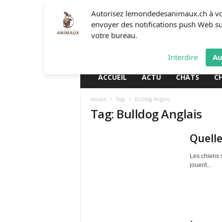
L
Autorisez lemondedesanimaux.ch à v
e
envoyer des notifications push Web s
m
votre bureau.
o
n
Interdire
Au
d
e
ACCUEIL
ACTU
CHATS
C
d
e
Accueil
Tags
Bulldog Anglais
s
Tag: Bulldog Anglais
a
n
i
Quelle
m
a
Les chiens 
u
jouent...
x