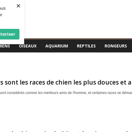
×
ous
ur
toriser
HIENS
OISEAUX
AQUARIUM
REPTILES
RONGEURS
s sont les races de chien les plus douces et 
sont considérés comme les meilleurs amis de l'homme, et certaines races se démarqu