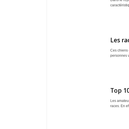
Dans le roya
caractéristiq
Les ra
Ces chiens d
personnes v
Top 10
Les amateur
races. En eff