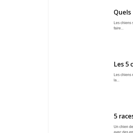
Quels 
Les chiens 
faire...
Les 5 
Les chiens m
la...
5 race
Un chien de
avec des enf