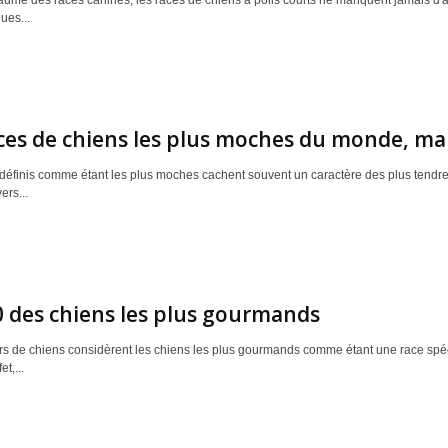
ume des races canines, les races de chiens à poils courts ne manquent jamais d'attir
ues...
ces de chiens les plus moches du monde, mai
éfinis comme étant les plus moches cachent souvent un caractère des plus tendres. E
ers...
 des chiens les plus gourmands
s de chiens considèrent les chiens les plus gourmands comme étant une race spéc
et,...