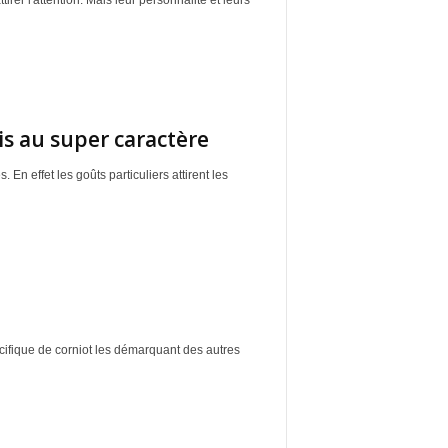
er l'attention. Mais leur personnalité et leurs
s au super caractère
n effet les goûts particuliers attirent les
ifique de corniot les démarquant des autres