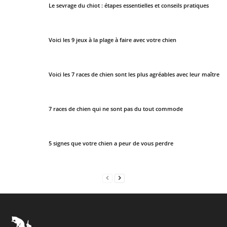
Le sevrage du chiot : étapes essentielles et conseils pratiques
d
s
h
Voici les 9 jeux à la plage à faire avec votre chien
o
u
l
Voici les 7 races de chien sont les plus agréables avec leur maître
d
b
e
7 races de chien qui ne sont pas du tout commode
l
e
f
5 signes que votre chien a peur de vous perdre
t
b
l
a
n
k