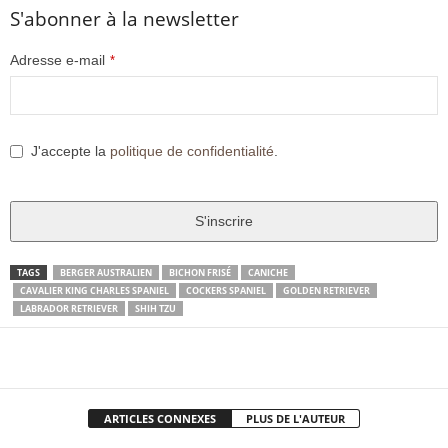
S'abonner à la newsletter
Adresse e-mail
*
J'accepte la
politique de confidentialité
.
S'inscrire
T
TAGS
BERGER AUSTRALIEN
BICHON FRISÉ
CANICHE
CAVALIER KING CHARLES SPANIEL
COCKERS SPANIEL
GOLDEN RETRIEVER
h
LABRADOR RETRIEVER
SHIH TZU
i
s
Facebook
X
Pinter
Partager
f
i
e
ARTICLES CONNEXES
PLUS DE L'AUTEUR
l