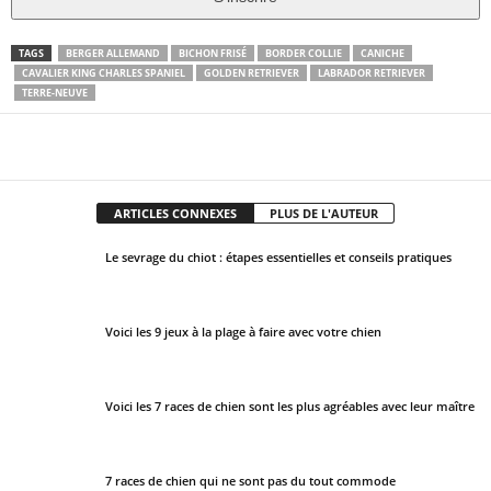
T
TAGS
BERGER ALLEMAND
BICHON FRISÉ
BORDER COLLIE
CANICHE
CAVALIER KING CHARLES SPANIEL
GOLDEN RETRIEVER
LABRADOR RETRIEVER
h
TERRE-NEUVE
i
s
Facebook
X
Pinter
Partager
f
i
e
ARTICLES CONNEXES
PLUS DE L'AUTEUR
l
Le sevrage du chiot : étapes essentielles et conseils pratiques
d
s
h
Voici les 9 jeux à la plage à faire avec votre chien
o
u
l
Voici les 7 races de chien sont les plus agréables avec leur maître
d
b
e
7 races de chien qui ne sont pas du tout commode