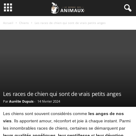
Accueil
Chiens
Les races de chien qui sont de vrais petits anges
Les races de chien qui sont de vrais petits anges
Par
Aurélie Dupuis
-
14 février 2024
Les chiens sont souvent considérés comme
les anges de nos
vies
. Ils apportent amour, réconfort et joie à chaque instant. Parmi
les innombrables races de chiens, certaines se démarquent par
leurs qualités angéliques
,
leur gentillesse
et
leur dévotion