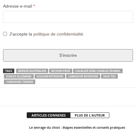
Adresse e-mail
*
J'accepte la
politique de confidentialité
.
S'inscrire
T
TAGS
BERGER AUSTRALIEN
BICHON FRISÉ
CAVALIER KING CHARLES SPANIEL
DOGUE ALLEMAND
GOLDEN RETRIEVER
LABRADOR RETRIEVER
SHIH TZU
h
YORKSHIRE TERRIER
i
s
Facebook
X
Pinter
Partager
f
i
e
ARTICLES CONNEXES
PLUS DE L'AUTEUR
l
Le sevrage du chiot : étapes essentielles et conseils pratiques
d
s