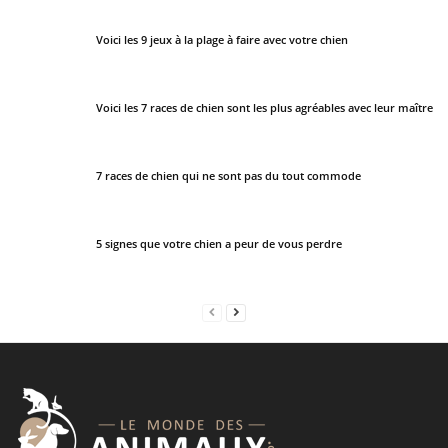
h
Voici les 9 jeux à la plage à faire avec votre chien
o
u
l
Voici les 7 races de chien sont les plus agréables avec leur maître
d
b
e
7 races de chien qui ne sont pas du tout commode
l
e
f
5 signes que votre chien a peur de vous perdre
t
b
l
a
n
k