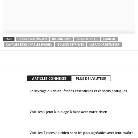
o
u
l
d
b
TAGS
BERGER AUSTRALIEN
BICHON FRISÉ
BORDER COLLIE
CANICHE
e
CAVALIER KING CHARLES SPANIEL
GOLDEN RETRIEVER
LABRADOR RETRIEVER
l
e
Facebook
X
Pinter
Partager
f
t
b
ARTICLES CONNEXES
PLUS DE L'AUTEUR
l
Le sevrage du chiot : étapes essentielles et conseils pratiques
a
n
k
Voici les 9 jeux à la plage à faire avec votre chien
Voici les 7 races de chien sont les plus agréables avec leur maître