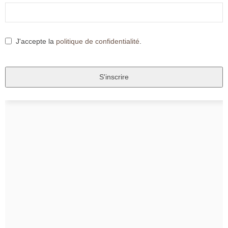
J'accepte la
politique de confidentialité
.
S'inscrire
T
h
i
s
f
i
e
l
d
s
h