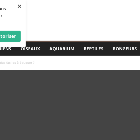
×
ous
ur
toriser
HIENS
OISEAUX
AQUARIUM
REPTILES
RONGEURS
lus faciles à éduquer ?