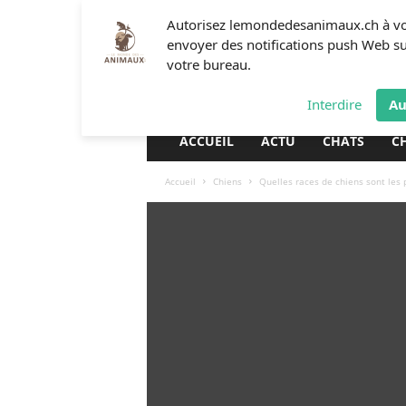
L
Autorisez lemondedesanimaux.ch à v
e
envoyer des notifications push Web s
m
votre bureau.
o
n
Interdire
Au
d
e
ACCUEIL
ACTU
CHATS
C
d
e
Accueil
Chiens
Quelles races de chiens sont les p
s
a
n
i
m
a
u
x