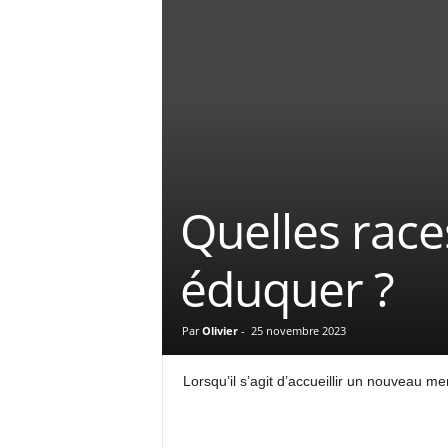
Quelles races
éduquer ?
Par
Olivier
-
25 novembre 2023
Lorsqu’il s’agit d’accueillir un nouveau m