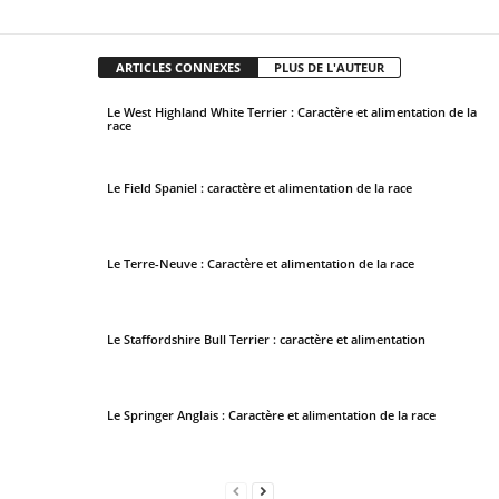
Partager
e
f
t
ARTICLES CONNEXES
PLUS DE L'AUTEUR
b
Le West Highland White Terrier : Caractère et alimentation de la
l
race
a
n
Le Field Spaniel : caractère et alimentation de la race
k
Le Terre-Neuve : Caractère et alimentation de la race
Le Staffordshire Bull Terrier : caractère et alimentation
Le Springer Anglais : Caractère et alimentation de la race