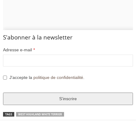
S'abonner à la newsletter
Adresse e-mail
*
J'accepte la
politique de confidentialité
.
S'inscrire
T
TAGS
WEST HIGHLAND WHITE TERRIER
h
i
Facebook
X
Pinter
Partager
s