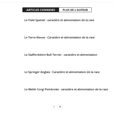
f
ARTICLES CONNEXES
PLUS DE L'AUTEUR
i
e
Le Field Spaniel : caractère et alimentation de la race
l
d
s
Le Terre-Neuve : Caractère et alimentation de la race
h
o
u
Le Staffordshire Bull Terrier : caractère et alimentation
l
d
Le Springer Anglais : Caractère et alimentation de la race
b
e
l
Le Welsh Corgi Pembroke : caractère et alimentation de la race
e
f
t
b