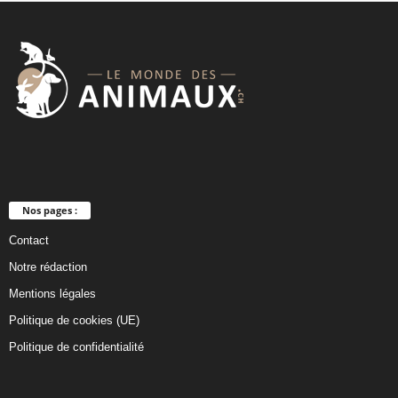
l
a
n
k
Nos pages :
Contact
Notre rédaction
Mentions légales
Politique de cookies (UE)
Politique de confidentialité