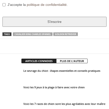
J'accepte la
politique de confidentialité
.
S'inscrire
T
TAGS
CAVALIER KING CHARLES SPANIEL
GOLDEN RETRIEVER
h
i
Facebook
X
Pinter
Partager
s
f
ARTICLES CONNEXES
PLUS DE L'AUTEUR
i
e
Le sevrage du chiot : étapes essentielles et conseils pratiques
l
d
s
Voici les 9 jeux à la plage à faire avec votre chien
h
o
u
Voici les 7 races de chien sont les plus agréables avec leur maître