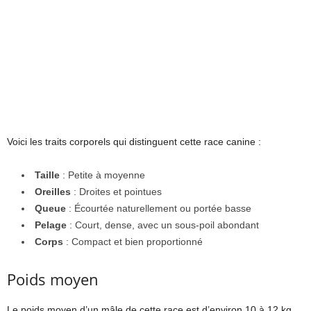
Voici les traits corporels qui distinguent cette race canine :
Taille
: Petite à moyenne
Oreilles
: Droites et pointues
Queue
: Écourtée naturellement ou portée basse
Pelage
: Court, dense, avec un sous-poil abondant
Corps
: Compact et bien proportionné
Poids moyen
Le poids moyen d’un mâle de cette race est d’environ 10 à 12 kg,