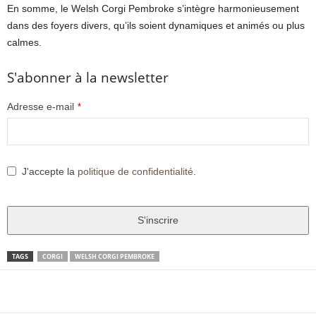
En somme, le Welsh Corgi Pembroke s’intègre harmonieusement
dans des foyers divers, qu’ils soient dynamiques et animés ou plus
calmes.
S'abonner à la newsletter
Adresse e-mail
*
J'accepte la
politique de confidentialité
.
S'inscrire
T
TAGS
CORGI
WELSH CORGI PEMBROKE
h
i
Facebook
X
Pinter
Partager
s