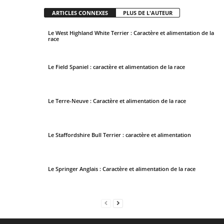
f
ARTICLES CONNEXES
PLUS DE L'AUTEUR
i
e
Le West Highland White Terrier : Caractère et alimentation de la
race
l
d
s
Le Field Spaniel : caractère et alimentation de la race
h
o
u
Le Terre-Neuve : Caractère et alimentation de la race
l
d
Le Staffordshire Bull Terrier : caractère et alimentation
b
e
l
Le Springer Anglais : Caractère et alimentation de la race
e
f
t
b
l