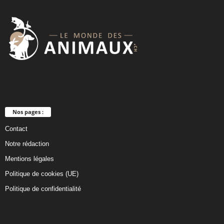
a
n
k
Nos pages :
Contact
Notre rédaction
Mentions légales
Politique de cookies (UE)
Politique de confidentialité