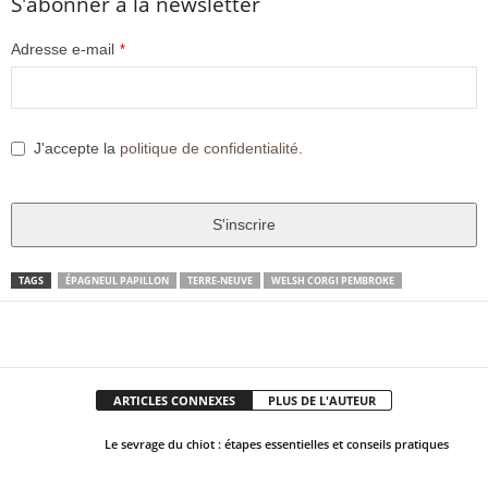
S'abonner à la newsletter
Adresse e-mail
*
J'accepte la
politique de confidentialité
.
S'inscrire
T
TAGS
ÉPAGNEUL PAPILLON
TERRE-NEUVE
WELSH CORGI PEMBROKE
h
i
Facebook
X
Pinter
Partager
s
f
ARTICLES CONNEXES
PLUS DE L'AUTEUR
i
e
Le sevrage du chiot : étapes essentielles et conseils pratiques
l
d