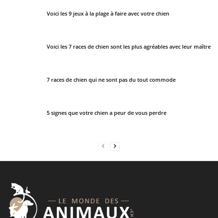
s
Voici les 9 jeux à la plage à faire avec votre chien
h
o
u
Voici les 7 races de chien sont les plus agréables avec leur maître
l
d
7 races de chien qui ne sont pas du tout commode
b
e
l
5 signes que votre chien a peur de vous perdre
e
f
t
b
l
a
n
k