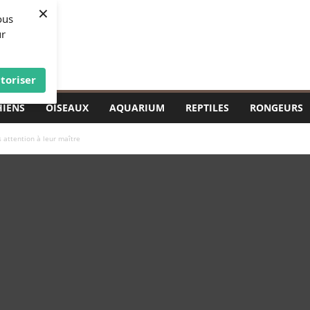
×
ous
ur
toriser
HIENS
OISEAUX
AQUARIUM
REPTILES
RONGEURS
s attention à leur maître