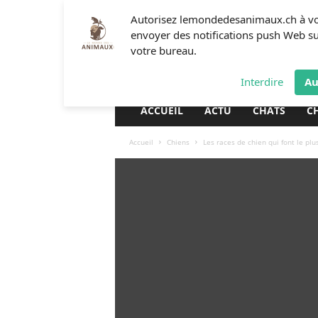
L
Autorisez lemondedesanimaux.ch à v
e
envoyer des notifications push Web s
m
votre bureau.
o
n
Interdire
Au
d
e
ACCUEIL
ACTU
CHATS
C
d
e
Accueil
Chiens
Les races de chien qui font le plu
s
a
n
i
m
a
u
x