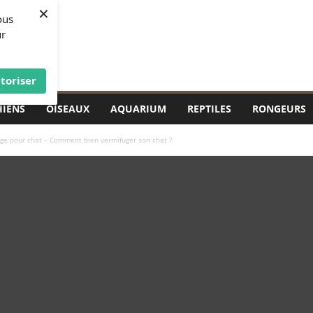
×
ous
ur
toriser
HIENS
OISEAUX
AQUARIUM
REPTILES
RONGEURS
ge pour chat – Comment bien vermifuger son chat ?