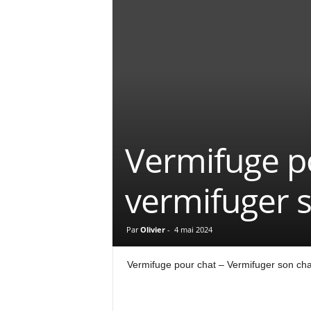
Vermifuge p
vermifuger s
Par
Olivier
-
4 mai 2024
Vermifuge pour chat – Vermifuger son chat e