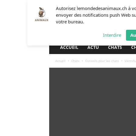
L
Autorisez lemondedesanimaux.ch à v
e
envoyer des notifications push Web s
m
votre bureau.
o
n
Interdire
Au
d
e
ACCUEIL
ACTU
CHATS
C
d
e
Accueil
Chats
Conseils pour les chats
Vermifu
s
a
n
i
m
a
u
x