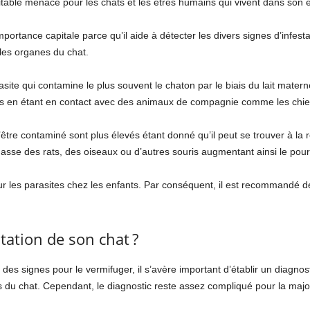
itable menace pour les chats et les êtres humains qui vivent dans son 
portance capitale parce qu’il aide à détecter les divers signes d’infestat
les organes du chat.
asite qui contamine le plus souvent le chaton par le biais du lait mater
ers en étant en contact avec des animaux de compagnie comme les chien
 d’être contaminé sont plus élevés étant donné qu’il peut se trouver à la
hasse des rats, des oiseaux ou d’autres souris augmentant ainsi le po
 les parasites chez les enfants. Par conséquent, il est recommandé de
tation de son chat ?
t des signes pour le vermifuger, il s’avère important d’établir un diagno
s du chat. Cependant, le diagnostic reste assez compliqué pour la majo