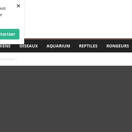
×
ous
ur
toriser
HIENS
OISEAUX
AQUARIUM
REPTILES
RONGEURS
la musique ?