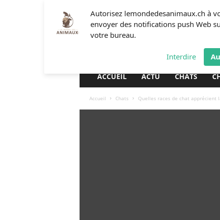
L
Autorisez lemondedesanimaux.ch à v
e
envoyer des notifications push Web s
m
votre bureau.
o
n
Interdire
Au
d
e
ACCUEIL
ACTU
CHATS
C
d
e
Accueil
Chats
Quelles races de chat apprécient 
s
a
n
i
m
a
u
x