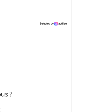
ous ?
t