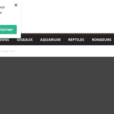
×
ous
ur
toriser
HIENS
OISEAUX
AQUARIUM
REPTILES
RONGEURS
 le dos rond ?