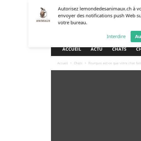
L
Autorisez lemondedesanimaux.ch à v
e
envoyer des notifications push Web s
m
votre bureau.
o
n
Interdire
Au
d
e
ACCUEIL
ACTU
CHATS
C
d
e
Accueil
Chats
Pourquoi est-ce que votre chat fait
s
a
n
i
m
a
u
x