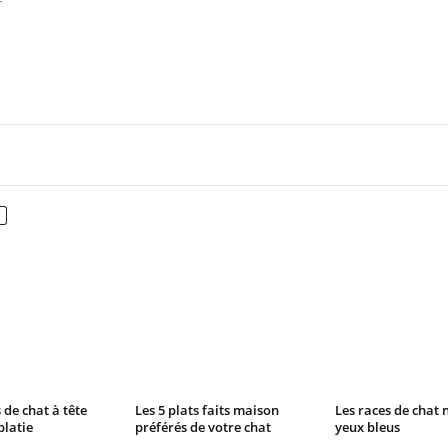
X
Pinterest
WhatsApp
 de chat à tête
Les 5 plats faits maison
Les races de chat 
platie
préférés de votre chat
yeux bleus