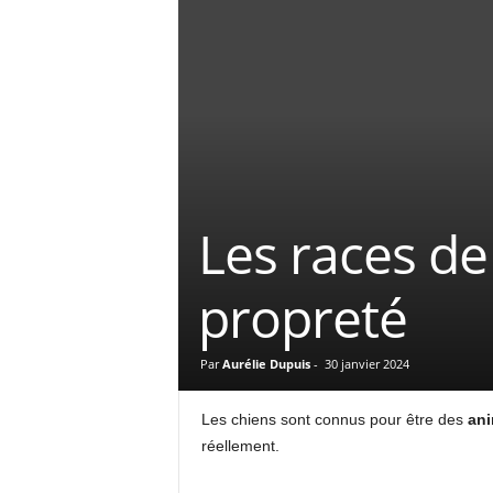
Les races de 
propreté
Par
Aurélie Dupuis
-
30 janvier 2024
Les chiens sont connus pour être des
ani
réellement.