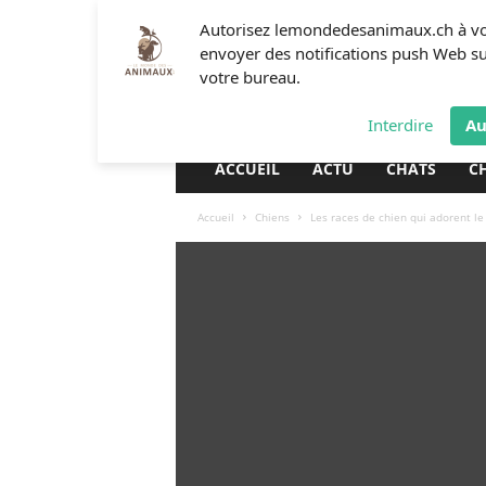
L
Autorisez lemondedesanimaux.ch à v
e
envoyer des notifications push Web s
m
votre bureau.
o
n
Interdire
Au
d
e
ACCUEIL
ACTU
CHATS
C
d
e
Accueil
Chiens
Les races de chien qui adorent le
s
a
n
i
m
a
u
x