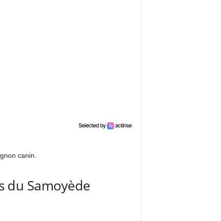
agnon canin.
nnus du Samoyède