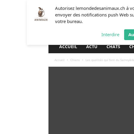
L
Autorisez lemondedesanimaux.ch à v
e
envoyer des notifications push Web s
m
votre bureau.
o
n
Interdire
Au
d
e
ACCUEIL
ACTU
CHATS
C
d
e
Accueil
Chiens
Les qualités qui font du Samoyèd
s
a
n
i
m
a
u
x