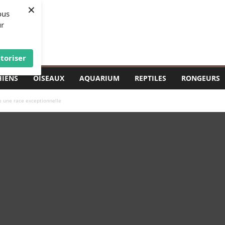
×
ous
ur
toriser
HIENS
OISEAUX
AQUARIUM
REPTILES
RONGEURS
e une race exceptionnelle