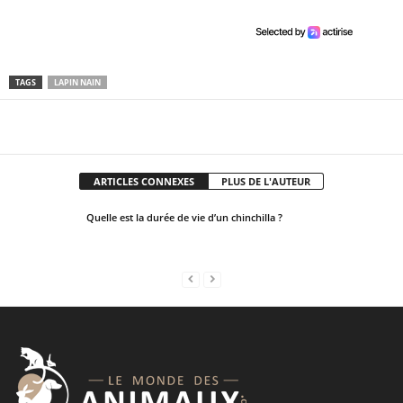
u
l
d
b
TAGS
LAPIN NAIN
e
l
Facebook
X
Pinter
Partager
e
f
t
ARTICLES CONNEXES
PLUS DE L'AUTEUR
b
Quelle est la durée de vie d’un chinchilla ?
l
a
n
k