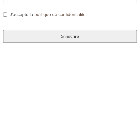
J'accepte la
politique de confidentialité
.
S'inscrire
T
h
i
s
f
i
e
l
d
s
h
o