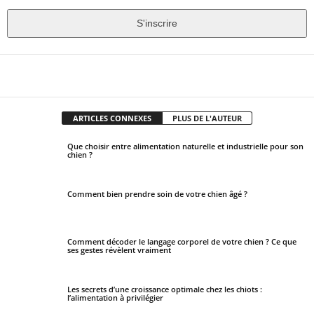
S'inscrire
T
h
Facebook
X
Pinter
Partager
i
s
ARTICLES CONNEXES
PLUS DE L'AUTEUR
f
i
Que choisir entre alimentation naturelle et industrielle pour son
chien ?
e
l
d
Comment bien prendre soin de votre chien âgé ?
s
h
o
Comment décoder le langage corporel de votre chien ? Ce que
ses gestes révèlent vraiment
u
l
Les secrets d’une croissance optimale chez les chiots :
d
l’alimentation à privilégier
b