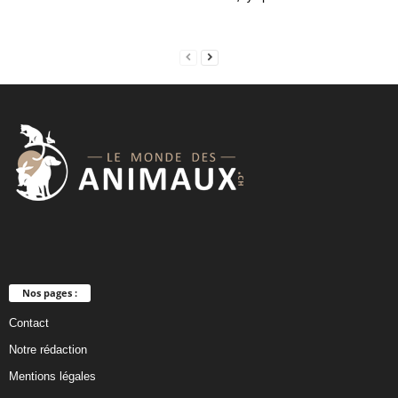
l
e
f
t
b
l
a
n
k
Nos pages :
Contact
Notre rédaction
Mentions légales