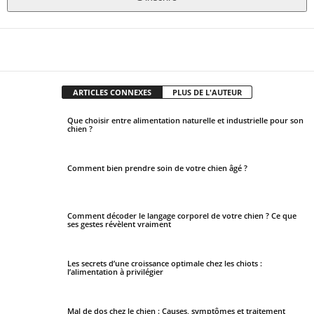
T
h
Facebook
X
Pinter
Partager
i
s
ARTICLES CONNEXES
PLUS DE L'AUTEUR
f
i
Que choisir entre alimentation naturelle et industrielle pour son
chien ?
e
l
d
Comment bien prendre soin de votre chien âgé ?
s
h
o
Comment décoder le langage corporel de votre chien ? Ce que
ses gestes révèlent vraiment
u
l
Les secrets d’une croissance optimale chez les chiots :
d
l’alimentation à privilégier
b
e
Mal de dos chez le chien : Causes, symptômes et traitement