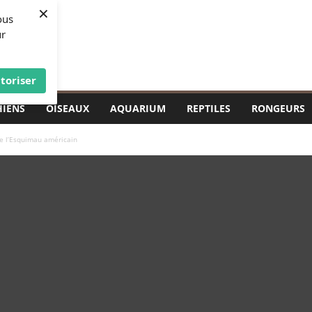
×
ous
ur
toriser
HIENS
OISEAUX
AQUARIUM
REPTILES
RONGEURS
de l’Esquimau américain