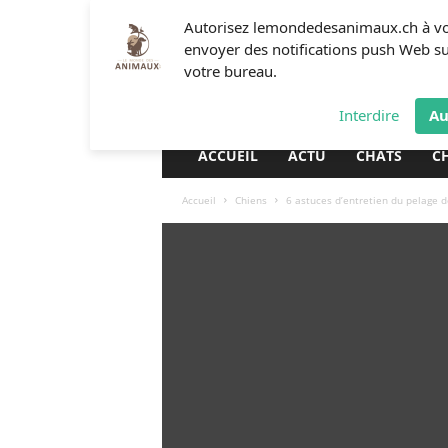
L
Autorisez lemondedesanimaux.ch à v
e
envoyer des notifications push Web s
m
votre bureau.
o
n
Interdire
Au
d
e
ACCUEIL
ACTU
CHATS
C
d
e
Accueil
Chiens
6 astuces d’entretien du pelage 
s
a
n
i
m
a
u
x