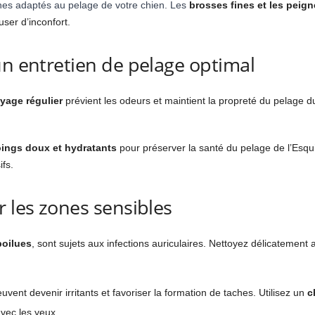
nes adaptés au pelage de votre chien.
Les
brosses fines et les peig
ser d’inconfort.
un entretien de pelage optimal
yage régulier
prévient les odeurs et maintient la propreté du pelage du
ngs doux et hydratants
pour préserver la santé du pelage de l’Esqui
ifs.
r les zones sensibles
poilues
, sont sujets aux infections auriculaires. Nettoyez délicatemen
vent devenir irritants et favoriser la formation de taches. Utilisez un
c
avec les yeux.