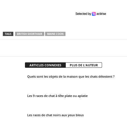
o
u
l
d
b
TAGS
BRITISH SHORTHAIR
MAINE COON
e
l
Facebook
X
Pinter
Partager
e
f
t
ARTICLES CONNEXES
PLUS DE L'AUTEUR
b
Quels sont les objets de la maison que les chats détestent ?
l
a
n
Les 9 races de chat à tête plate ou aplatie
k
Les races de chat noirs aux yeux bleus