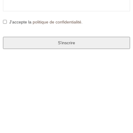
J'accepte la
politique de confidentialité
.
S'inscrire
T
h
i
s
f
i
e
l
d
s
h