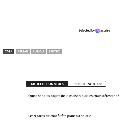
s
h
o
u
l
d
b
TAGS
PERSAN
SIAMOIS
SPHYNX
e
l
Facebook
X
Pinter
Partager
e
f
t
ARTICLES CONNEXES
PLUS DE L'AUTEUR
b
Quels sont les objets de la maison que les chats détestent ?
l
a
n
Les 9 races de chat à tête plate ou aplatie
k