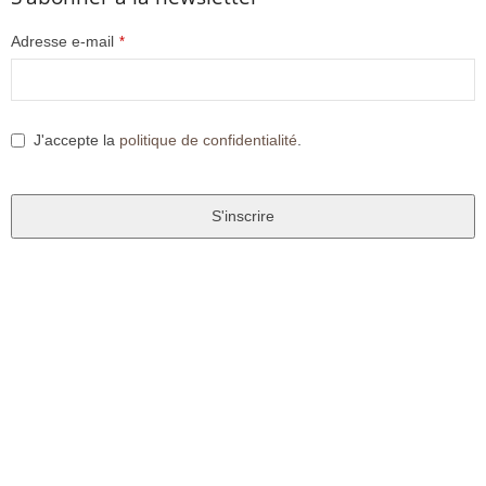
Adresse e-mail
*
J'accepte la
politique de confidentialité
.
S'inscrire
T
h
i
s
f
i
e
l
d