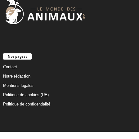
a
n
k
Nos pages :
Contact
Notre rédaction
Mentions légales
Politique de cookies (UE)
Politique de confidentialité