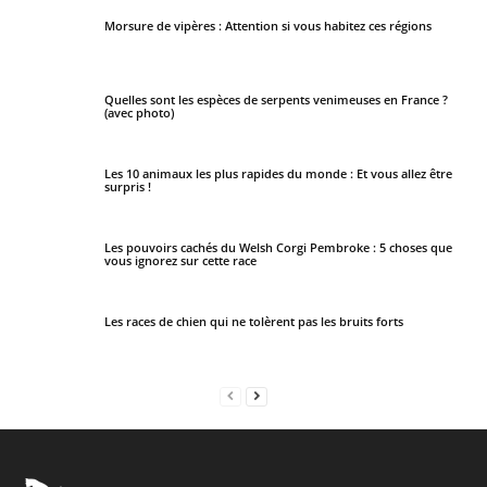
i
Morsure de vipères : Attention si vous habitez ces régions
e
l
d
Quelles sont les espèces de serpents venimeuses en France ?
(avec photo)
s
h
o
Les 10 animaux les plus rapides du monde : Et vous allez être
surpris !
u
l
Les pouvoirs cachés du Welsh Corgi Pembroke : 5 choses que
d
vous ignorez sur cette race
b
e
Les races de chien qui ne tolèrent pas les bruits forts
l
e
f
t
b
l