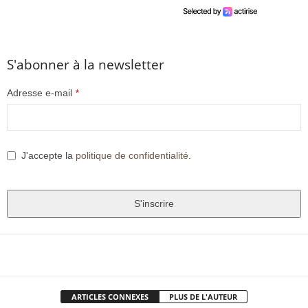
S'abonner à la newsletter
Adresse e-mail
*
J'accepte la
politique de confidentialité
.
S'inscrire
T
h
Facebook
X
Pinter
Partager
i
s
ARTICLES CONNEXES
PLUS DE L'AUTEUR
f