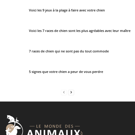
s
h
Voici les 9 jeux à la plage à faire avec votre chien
o
u
Voici les 7 races de chien sont les plus agréables avec leur maître
l
d
b
7 races de chien qui ne sont pas du tout commode
e
l
e
5 signes que votre chien a peur de vous perdre
f
t
b
l
a
n
k