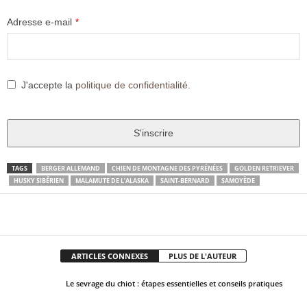
Adresse e-mail
*
J'accepte la
politique de confidentialité
.
S'inscrire
T
TAGS
BERGER ALLEMAND
CHIEN DE MONTAGNE DES PYRÉNÉES
GOLDEN RETRIEVER
HUSKY SIBÉRIEN
MALAMUTE DE L’ALASKA
SAINT-BERNARD
SAMOYÈDE
h
i
Facebook
X
Pinter
s
Partager
f
i
ARTICLES CONNEXES
PLUS DE L'AUTEUR
e
l
Le sevrage du chiot : étapes essentielles et conseils pratiques
d