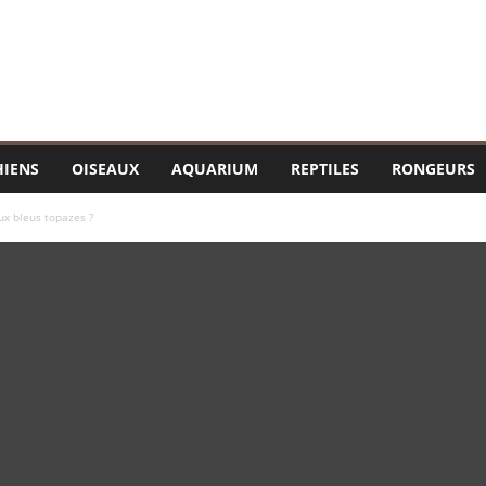
HIENS
OISEAUX
AQUARIUM
REPTILES
RONGEURS
ux bleus topazes ?