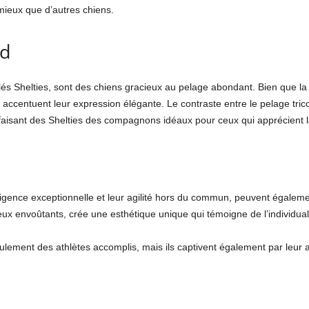
 mieux que d’autres chiens.
nd
és Shelties, sont des chiens gracieux au pelage abondant. Bien que la 
 accentuent leur expression élégante. Le contraste entre le pelage tric
faisant des Shelties des compagnons idéaux pour ceux qui apprécient la 
lligence exceptionnelle et leur agilité hors du commun, peuvent égalem
yeux envoûtants, crée une esthétique unique qui témoigne de l’individua
ement des athlètes accomplis, mais ils captivent également par leur