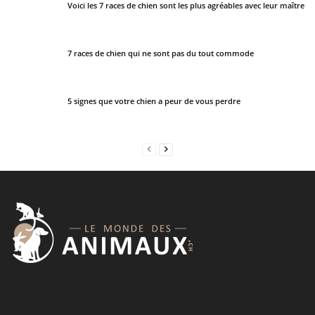
Voici les 7 races de chien sont les plus agréables avec leur maître
l
d
b
7 races de chien qui ne sont pas du tout commode
e
l
e
5 signes que votre chien a peur de vous perdre
f
t
b
l
a
n
k