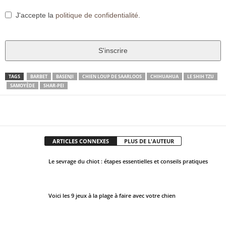
J'accepte la
politique de confidentialité
.
S'inscrire
T
TAGS
BARBET
BASENJI
CHIEN LOUP DE SAARLOOS
CHIHUAHUA
LE SHIH TZU
SAMOYÈDE
SHAR-PEI
h
i
Facebook
X
Pinter
s
Partager
f
i
ARTICLES CONNEXES
PLUS DE L'AUTEUR
e
l
Le sevrage du chiot : étapes essentielles et conseils pratiques
d
s
h
Voici les 9 jeux à la plage à faire avec votre chien
o
u