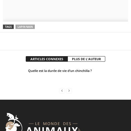
u
l
d
b
TAGS
LAPIN NAIN
e
l
Facebook
X
Pinter
Partager
e
f
t
ARTICLES CONNEXES
PLUS DE L'AUTEUR
b
Quelle est la durée de vie d’un chinchilla ?
l
a
n
k