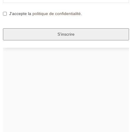
J'accepte la
politique de confidentialité
.
S'inscrire
T
h
i
s
f
i
e
l
d
s
h
o