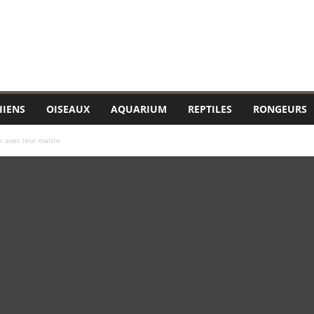
HIENS
OISEAUX
AQUARIUM
REPTILES
RONGEURS
r avec leur maitre