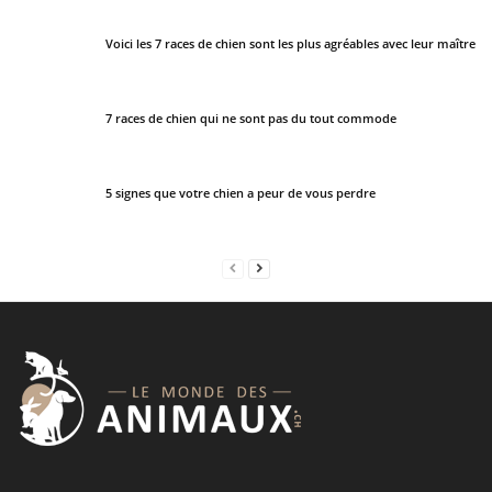
o
u
Voici les 7 races de chien sont les plus agréables avec leur maître
l
d
7 races de chien qui ne sont pas du tout commode
b
e
l
5 signes que votre chien a peur de vous perdre
e
f
t
b
l
a
n
k