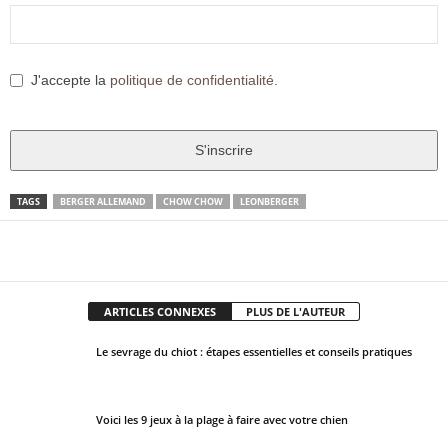
J'accepte la
politique de confidentialité
.
S'inscrire
T
TAGS
BERGER ALLEMAND
CHOW CHOW
LEONBERGER
h
i
Facebook
X
Pinter
Partager
s
f
ARTICLES CONNEXES
PLUS DE L'AUTEUR
i
e
Le sevrage du chiot : étapes essentielles et conseils pratiques
l
d
s
Voici les 9 jeux à la plage à faire avec votre chien
h