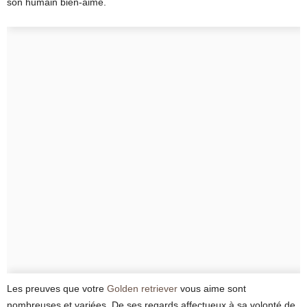
son humain bien-aimé.
Les preuves que votre
Golden retriever
vous aime sont
nombreuses et variées. De ses regards affectueux à sa volonté de