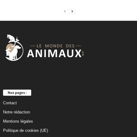
e
f
t
b
l
a
n
k
Nos pages :
Contact
Notre rédaction
Mentions légales
Politique de cookies (UE)