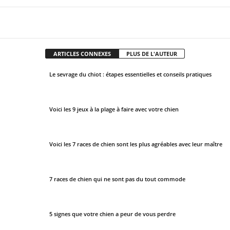
T
h
Facebook
X
Pinter
Partager
i
s
ARTICLES CONNEXES
PLUS DE L'AUTEUR
f
i
Le sevrage du chiot : étapes essentielles et conseils pratiques
e
l
d
Voici les 9 jeux à la plage à faire avec votre chien
s
h
o
Voici les 7 races de chien sont les plus agréables avec leur maître
u
l
7 races de chien qui ne sont pas du tout commode
d
b
e
5 signes que votre chien a peur de vous perdre
l